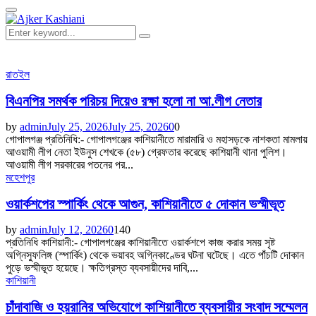
Search
for:
Primary
Menu
Search
Search
for:
রাতইল
বিএনপির সমর্থক পরিচয় দিয়েও রক্ষা হলো না আ.লীগ নেতার
by
admin
July 25, 2026
July 25, 2026
0
0
গোপালগঞ্জ প্রতিনিধি:- গোপালগঞ্জের কাশিয়ানীতে মারামারি ও মহাসড়কে নাশকতা মামলায়
আওয়ামী লীগ নেতা ইউনুস শেখকে (৫৮) গ্রেফতার করেছে কাশিয়ানী থানা পুলিশ।
আওয়ামী লীগ সরকারের পতনের পর...
মহেশপুর
ওয়ার্কশপের স্পার্কিং থেকে আগুন, কাশিয়ানীতে ৫ দোকান ভস্মীভূত
by
admin
July 12, 2026
0
140
প্রতিনিধি কাশিয়ানী:- গোপালগঞ্জের কাশিয়ানীতে ওয়ার্কশপে কাজ করার সময় সৃষ্ট
অগ্নিস্ফুলিঙ্গ (স্পার্কিং) থেকে ভয়াবহ অগ্নিকাণ্ডের ঘটনা ঘটেছে। এতে পাঁচটি দোকান
পুড়ে ভস্মীভূত হয়েছে। ক্ষতিগ্রস্ত ব্যবসায়ীদের দাবি,...
কাশিয়ানী
চাঁদাবাজি ও হয়রানির অভিযোগে কাশিয়ানীতে ব্যবসায়ীর সংবাদ সম্মেলন