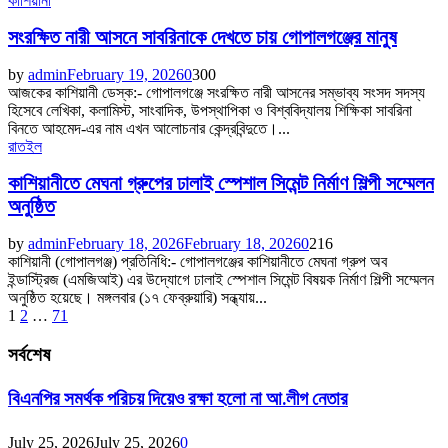
কাশিয়ানী
সংরক্ষিত নারী আসনে সাবরিনাকে দেখতে চায় গোপালগঞ্জের মানুষ
by
admin
February 19, 2026
0
300
আজকের কাশিয়ানী ডেস্ক:- গোপালগঞ্জে সংরক্ষিত নারী আসনের সম্ভাব্য সংসদ সদস্য
হিসেবে লেখিকা, কলামিস্ট, সাংবাদিক, উপস্থাপিকা ও বিশ্ববিদ্যালয় শিক্ষিকা সাবরিনা
বিনতে আহমেদ-এর নাম এখন আলোচনার কেন্দ্রবিন্দুতে।...
রাতইল
কাশিয়ানীতে মেঘনা গ্রুপের ঢালাই স্পেশাল সিমেন্ট নির্মাণ শিল্পী সম্মেলন
অনুষ্ঠিত
by
admin
February 18, 2026
February 18, 2026
0
216
কাশিয়ানী (গোপালগঞ্জ) প্রতিনিধি:- গোপালগঞ্জের কাশিয়ানীতে মেঘনা গ্রুপ অব
ইন্ডাস্ট্রিজ (এমজিআই) এর উদ্যোগে ঢালাই স্পেশাল সিমেন্ট বিষয়ক নির্মাণ শিল্পী সম্মেলন
অনুষ্ঠিত হয়েছে। মঙ্গলবার (১৭ ফেব্রুয়ারি) সন্ধ্যায়...
Posts
1
2
…
71
pagination
সর্বশেষ
বিএনপির সমর্থক পরিচয় দিয়েও রক্ষা হলো না আ.লীগ নেতার
July 25, 2026
July 25, 2026
0