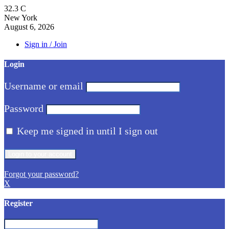
32.3
C
New York
August 6, 2026
Sign in / Join
Login
Username or email
Password
Keep me signed in until I sign out
Forgot your password?
X
Register