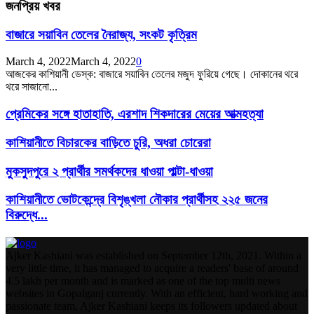
জনপ্রিয় খবর
বাজারে সয়াবিন তেলের নৈরাজ্য, সংকট কৃত্রিম
March 4, 2022
March 4, 2022
0
আজকের কাশিয়ানী ডেস্ক: বাজারে সয়াবিন তেলের মজুদ ফুরিয়ে গেছে। দোকানের থরে
থরে সাজানো...
প্রেমিকের সঙ্গে হাতাহাতি, এরশাদ শিকদারের মেয়ের আত্মহত্যা
কাশিয়ানীতে বিচারকের বাড়িতে চুরি, অধরা চোরেরা
মুকসুদপুরে ২ প্রার্থীর সমর্থকদের ধাওয়া পাল্টা-ধাওয়া
কাশিয়ানীতে ভোটকেন্দ্রে বিশৃঙ্খলা নৌকার প্রার্থীসহ ২২৫ জনের
বিরুদ্ধে...
Ajker Kashiani was established on September 12th, 2021. Within a
very little time, it has managed to acquire a readers' base of around
4.5 lakh per month and is marked as one of the top multi news
websites in Gopalganj currently. With an efficient, hard working and
passionate team, Ajker Kashiani keeps its followers updated about