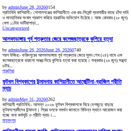
by
admin
June 28, 2026
0
154
প্রতিনিধি কাশিয়ানী:- গোপালগঞ্জের কাশিয়ানীতে এক রড-সিমেন্ট ব্যবসায়ীর কাছে চাঁদা দাবি
ও মানহানিকর সংবাদ প্রকাশ করিয়ে হয়রানির অভিযোগ উঠেছে। আজ রোববার (২৮ জুন)
বেলা ১১টায় ভাটিয়াপাড়া...
Uncategorized
আলফাডাঙ্গায় পূর্ব শত্রুতার জেরে কলেজছাত্রকে কুপিয়ে হত্যা
by
admin
June 26, 2026
June 26, 2026
0
740
পরশ উজির:- ফরিদপুরের আলফাডাঙ্গায় পূর্ব শত্রুতার জেরে সুমন শেখ (২৪) নামে এক
কলেজছাত্রকে ধারালো অস্ত্র দিয়ে কুপিয়ে হত্যা করা হয়েছে। শুক্রবার (২৬ জুন) সন্ধ্যা
৬টার...
পারুলিয়া
ফুটবল বিশ্বকাপের উন্মাদনায় কাশিয়ানীতে আর্জেন্টিনা-ব্রাজিল প্রীতি
ম্যাচ
by
admin
May 31, 2026
0
262
কাশিয়ানী প্রতিনিধি:- আসন্ন ২০২৬ ফুটবল বিশ্বকাপকে ঘিরে দেশজুড়ে বাড়ছে
ফুটবলপ্রেমীদের উন্মাদনা। প্রিয় দলকে সমর্থন জানাতে বিভিন্ন স্থানে আয়োজন করা
হচ্ছে নানা কর্মসূচি ও প্রীতি ম্যাচ।...
মাহমুদপুর