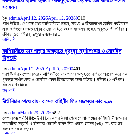
কাশিয়ানীতে হামলা-হুমকি: অভিযুক্তদের গ্রেফতারের দাবিতে সংবাদ
সম্মেলন
by
admin
April 12, 2026
April 12, 2026
0
310
পরশ উজির:- গোপালগঞ্জের কাশিয়ানীতে হামলা, মারধর ও জীবননাশের হুমকির প্রতিবাদে
এবং জড়িতদের দ্রুত গ্রেফতারের দাবিতে সংবাদ সম্মেলন করেছে ভুক্তভোগী পরিবার।
রবিবার (১২ এপ্রিল) দুপুরে উপজেলার...
কাশিয়ানী
কাশিয়ানীতে ডাব পাড়ার অজুহাতে গৃহবধূর স্বর্ণালংকার ও মোবাইল
ছিনতাই
by
admin
April 5, 2026
April 5, 2026
0
461
পরশ উজির:- গোপালগঞ্জের কাশিয়ানীতে ডাব পাড়ার অজুহাতে বাড়িতে প্রবেশ করে এক
গৃহবধূর স্বর্ণালংকার ও মোবাইল ফোন ছিনতাইয়ের ঘটনা ঘটেছে। রবিবার (৫ এপ্রিল)
সকাল ৯টার দিকে...
ওড়াকান্দি
দীর্ঘ বিচার শেষে রায়: রাসেল বাহিনীর তিন সদস্যের কারাদণ্ড
by
admin
March 29, 2026
0
492
গোপালগঞ্জ প্রতিনিধি:- দীর্ঘ বিচারিক প্রক্রিয়া শেষে গোপালগঞ্জের কাশিয়ানী উপজেলার
আলোচিত সন্ত্রাসী ও চাঁদাবাজ মেহেদী হাসান মিয়া ওরফে রাসেল (৩৪) এবং তার দুই
সহযোগীকে ৫ বছরের...