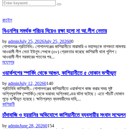
Search
Search
for:
রাতইল
বিএনপির সমর্থক পরিচয় দিয়েও রক্ষা হলো না আ.লীগ নেতার
by
admin
July 25, 2026
July 25, 2026
0
0
গোপালগঞ্জ প্রতিনিধি:- গোপালগঞ্জের কাশিয়ানীতে মারামারি ও মহাসড়কে নাশকতা মামলায়
আওয়ামী লীগ নেতা ইউনুস শেখকে (৫৮) গ্রেফতার করেছে কাশিয়ানী থানা পুলিশ।
আওয়ামী লীগ সরকারের পতনের পর...
মহেশপুর
ওয়ার্কশপের স্পার্কিং থেকে আগুন, কাশিয়ানীতে ৫ দোকান ভস্মীভূত
by
admin
July 12, 2026
0
140
প্রতিনিধি কাশিয়ানী:- গোপালগঞ্জের কাশিয়ানীতে ওয়ার্কশপে কাজ করার সময় সৃষ্ট
অগ্নিস্ফুলিঙ্গ (স্পার্কিং) থেকে ভয়াবহ অগ্নিকাণ্ডের ঘটনা ঘটেছে। এতে পাঁচটি দোকান
পুড়ে ভস্মীভূত হয়েছে। ক্ষতিগ্রস্ত ব্যবসায়ীদের দাবি,...
কাশিয়ানী
চাঁদাবাজি ও হয়রানির অভিযোগে কাশিয়ানীতে ব্যবসায়ীর সংবাদ সম্মেলন
by
admin
June 28, 2026
0
154