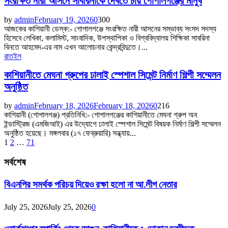
সংরক্ষিত নারী আসনে সাবরিনাকে দেখতে চায় গোপালগঞ্জের মানুষ
by
admin
February 19, 2026
0
300
আজকের কাশিয়ানী ডেস্ক:- গোপালগঞ্জে সংরক্ষিত নারী আসনের সম্ভাব্য সংসদ সদস্য
হিসেবে লেখিকা, কলামিস্ট, সাংবাদিক, উপস্থাপিকা ও বিশ্ববিদ্যালয় শিক্ষিকা সাবরিনা
বিনতে আহমেদ-এর নাম এখন আলোচনার কেন্দ্রবিন্দুতে।...
রাতইল
কাশিয়ানীতে মেঘনা গ্রুপের ঢালাই স্পেশাল সিমেন্ট নির্মাণ শিল্পী সম্মেলন
অনুষ্ঠিত
by
admin
February 18, 2026
February 18, 2026
0
216
কাশিয়ানী (গোপালগঞ্জ) প্রতিনিধি:- গোপালগঞ্জের কাশিয়ানীতে মেঘনা গ্রুপ অব
ইন্ডাস্ট্রিজ (এমজিআই) এর উদ্যোগে ঢালাই স্পেশাল সিমেন্ট বিষয়ক নির্মাণ শিল্পী সম্মেলন
অনুষ্ঠিত হয়েছে। মঙ্গলবার (১৭ ফেব্রুয়ারি) সন্ধ্যায়...
Posts
1
2
…
71
pagination
সর্বশেষ
বিএনপির সমর্থক পরিচয় দিয়েও রক্ষা হলো না আ.লীগ নেতার
July 25, 2026
July 25, 2026
0