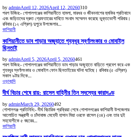
by
admin
April 12, 2026
April 12, 2026
0
310
পরশ উজির:- গোপালগঞ্জের কাশিয়ানীতে হামলা, মারধর ও জীবননাশের হুমকির প্রতিবাদে
এবং জড়িতদের দ্রুত গ্রেফতারের দাবিতে সংবাদ সম্মেলন করেছে ভুক্তভোগী পরিবার।
রবিবার (১২ এপ্রিল) দুপুরে উপজেলার...
কাশিয়ানী
কাশিয়ানীতে ডাব পাড়ার অজুহাতে গৃহবধূর স্বর্ণালংকার ও মোবাইল
ছিনতাই
by
admin
April 5, 2026
April 5, 2026
0
461
পরশ উজির:- গোপালগঞ্জের কাশিয়ানীতে ডাব পাড়ার অজুহাতে বাড়িতে প্রবেশ করে এক
গৃহবধূর স্বর্ণালংকার ও মোবাইল ফোন ছিনতাইয়ের ঘটনা ঘটেছে। রবিবার (৫ এপ্রিল)
সকাল ৯টার দিকে...
ওড়াকান্দি
দীর্ঘ বিচার শেষে রায়: রাসেল বাহিনীর তিন সদস্যের কারাদণ্ড
by
admin
March 29, 2026
0
492
গোপালগঞ্জ প্রতিনিধি:- দীর্ঘ বিচারিক প্রক্রিয়া শেষে গোপালগঞ্জের কাশিয়ানী উপজেলার
আলোচিত সন্ত্রাসী ও চাঁদাবাজ মেহেদী হাসান মিয়া ওরফে রাসেল (৩৪) এবং তার দুই
সহযোগীকে ৫ বছরের...
কাশিয়ানী