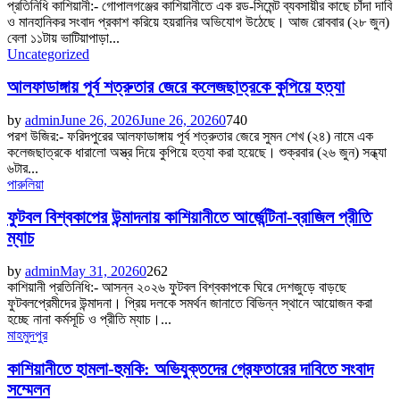
প্রতিনিধি কাশিয়ানী:- গোপালগঞ্জের কাশিয়ানীতে এক রড-সিমেন্ট ব্যবসায়ীর কাছে চাঁদা দাবি
ও মানহানিকর সংবাদ প্রকাশ করিয়ে হয়রানির অভিযোগ উঠেছে। আজ রোববার (২৮ জুন)
বেলা ১১টায় ভাটিয়াপাড়া...
Uncategorized
আলফাডাঙ্গায় পূর্ব শত্রুতার জেরে কলেজছাত্রকে কুপিয়ে হত্যা
by
admin
June 26, 2026
June 26, 2026
0
740
পরশ উজির:- ফরিদপুরের আলফাডাঙ্গায় পূর্ব শত্রুতার জেরে সুমন শেখ (২৪) নামে এক
কলেজছাত্রকে ধারালো অস্ত্র দিয়ে কুপিয়ে হত্যা করা হয়েছে। শুক্রবার (২৬ জুন) সন্ধ্যা
৬টার...
পারুলিয়া
ফুটবল বিশ্বকাপের উন্মাদনায় কাশিয়ানীতে আর্জেন্টিনা-ব্রাজিল প্রীতি
ম্যাচ
by
admin
May 31, 2026
0
262
কাশিয়ানী প্রতিনিধি:- আসন্ন ২০২৬ ফুটবল বিশ্বকাপকে ঘিরে দেশজুড়ে বাড়ছে
ফুটবলপ্রেমীদের উন্মাদনা। প্রিয় দলকে সমর্থন জানাতে বিভিন্ন স্থানে আয়োজন করা
হচ্ছে নানা কর্মসূচি ও প্রীতি ম্যাচ।...
মাহমুদপুর
কাশিয়ানীতে হামলা-হুমকি: অভিযুক্তদের গ্রেফতারের দাবিতে সংবাদ
সম্মেলন