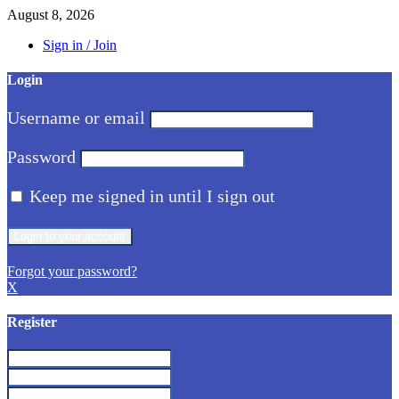
August 8, 2026
Sign in / Join
Login
Username or email
Password
Keep me signed in until I sign out
Forgot your password?
X
Register