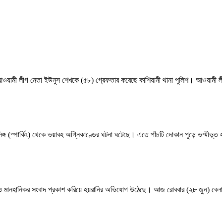
য় আওয়ামী লীগ নেতা ইউনুস শেখকে (৫৮) গ্রেফতার করেছে কাশিয়ানী থানা পুলিশ। আওয়ামী 
িঙ্গ (স্পার্কিং) থেকে ভয়াবহ অগ্নিকাণ্ডের ঘটনা ঘটেছে। এতে পাঁচটি দোকান পুড়ে ভস্মীভূত হ
দাবি ও মানহানিকর সংবাদ প্রকাশ করিয়ে হয়রানির অভিযোগ উঠেছে। আজ রোববার (২৮ জুন) বেলা