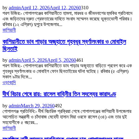
by
admin
April 12, 2026
April 12, 2026
0
310
পরশ উজির:- গোপালগঞ্জের কাশিয়ানীতে হামলা, মারধর ও জীবননাশের হুমকির প্রতিবাদে
এবং জড়িতদের দ্রুত গ্রেফতারের দাবিতে সংবাদ সম্মেলন করেছে ভুক্তভোগী পরিবার।
রবিবার (১২ এপ্রিল) দুপুরে উপজেলার...
কাশিয়ানী
কাশিয়ানীতে ডাব পাড়ার অজুহাতে গৃহবধূর স্বর্ণালংকার ও মোবাইল
ছিনতাই
by
admin
April 5, 2026
April 5, 2026
0
461
পরশ উজির:- গোপালগঞ্জের কাশিয়ানীতে ডাব পাড়ার অজুহাতে বাড়িতে প্রবেশ করে এক
গৃহবধূর স্বর্ণালংকার ও মোবাইল ফোন ছিনতাইয়ের ঘটনা ঘটেছে। রবিবার (৫ এপ্রিল)
সকাল ৯টার দিকে...
ওড়াকান্দি
দীর্ঘ বিচার শেষে রায়: রাসেল বাহিনীর তিন সদস্যের কারাদণ্ড
by
admin
March 29, 2026
0
492
গোপালগঞ্জ প্রতিনিধি:- দীর্ঘ বিচারিক প্রক্রিয়া শেষে গোপালগঞ্জের কাশিয়ানী উপজেলার
আলোচিত সন্ত্রাসী ও চাঁদাবাজ মেহেদী হাসান মিয়া ওরফে রাসেল (৩৪) এবং তার দুই
সহযোগীকে ৫ বছরের...
কাশিয়ানী