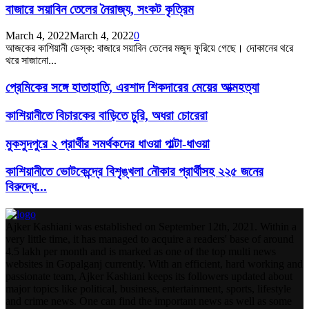
বাজারে সয়াবিন তেলের নৈরাজ্য, সংকট কৃত্রিম
March 4, 2022
March 4, 2022
0
আজকের কাশিয়ানী ডেস্ক: বাজারে সয়াবিন তেলের মজুদ ফুরিয়ে গেছে। দোকানের থরে
থরে সাজানো...
প্রেমিকের সঙ্গে হাতাহাতি, এরশাদ শিকদারের মেয়ের আত্মহত্যা
কাশিয়ানীতে বিচারকের বাড়িতে চুরি, অধরা চোরেরা
মুকসুদপুরে ২ প্রার্থীর সমর্থকদের ধাওয়া পাল্টা-ধাওয়া
কাশিয়ানীতে ভোটকেন্দ্রে বিশৃঙ্খলা নৌকার প্রার্থীসহ ২২৫ জনের
বিরুদ্ধে...
Ajker Kashiani was established on September 12th, 2021. Within a
very little time, it has managed to acquire a readers' base of around
4.5 lakh per month and is marked as one of the top multi news
websites in Gopalganj currently. With an efficient, hard working and
passionate team, Ajker Kashiani keeps its followers updated about
major topics like political, business, entertainment, sports, lifestyle
and crime news. One can find the important news as well as some