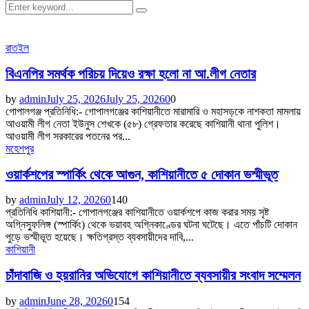
Search
Search
for:
রাতইল
বিএনপির সমর্থক পরিচয় দিয়েও রক্ষা হলো না আ.লীগ নেতার
by
admin
July 25, 2026
July 25, 2026
0
0
গোপালগঞ্জ প্রতিনিধি:- গোপালগঞ্জের কাশিয়ানীতে মারামারি ও মহাসড়কে নাশকতা মামলায়
আওয়ামী লীগ নেতা ইউনুস শেখকে (৫৮) গ্রেফতার করেছে কাশিয়ানী থানা পুলিশ।
আওয়ামী লীগ সরকারের পতনের পর...
মহেশপুর
ওয়ার্কশপের স্পার্কিং থেকে আগুন, কাশিয়ানীতে ৫ দোকান ভস্মীভূত
by
admin
July 12, 2026
0
140
প্রতিনিধি কাশিয়ানী:- গোপালগঞ্জের কাশিয়ানীতে ওয়ার্কশপে কাজ করার সময় সৃষ্ট
অগ্নিস্ফুলিঙ্গ (স্পার্কিং) থেকে ভয়াবহ অগ্নিকাণ্ডের ঘটনা ঘটেছে। এতে পাঁচটি দোকান
পুড়ে ভস্মীভূত হয়েছে। ক্ষতিগ্রস্ত ব্যবসায়ীদের দাবি,...
কাশিয়ানী
চাঁদাবাজি ও হয়রানির অভিযোগে কাশিয়ানীতে ব্যবসায়ীর সংবাদ সম্মেলন
by
admin
June 28, 2026
0
154