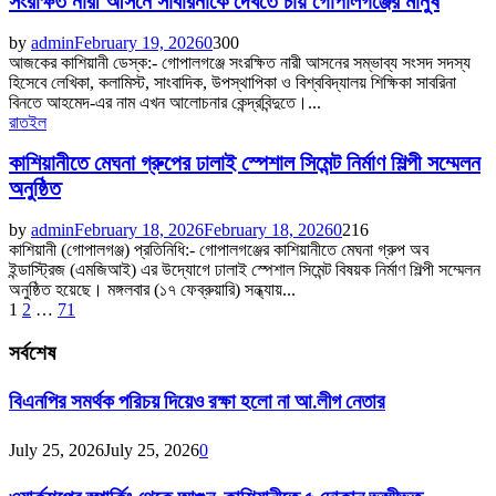
সংরক্ষিত নারী আসনে সাবরিনাকে দেখতে চায় গোপালগঞ্জের মানুষ
by
admin
February 19, 2026
0
300
আজকের কাশিয়ানী ডেস্ক:- গোপালগঞ্জে সংরক্ষিত নারী আসনের সম্ভাব্য সংসদ সদস্য
হিসেবে লেখিকা, কলামিস্ট, সাংবাদিক, উপস্থাপিকা ও বিশ্ববিদ্যালয় শিক্ষিকা সাবরিনা
বিনতে আহমেদ-এর নাম এখন আলোচনার কেন্দ্রবিন্দুতে।...
রাতইল
কাশিয়ানীতে মেঘনা গ্রুপের ঢালাই স্পেশাল সিমেন্ট নির্মাণ শিল্পী সম্মেলন
অনুষ্ঠিত
by
admin
February 18, 2026
February 18, 2026
0
216
কাশিয়ানী (গোপালগঞ্জ) প্রতিনিধি:- গোপালগঞ্জের কাশিয়ানীতে মেঘনা গ্রুপ অব
ইন্ডাস্ট্রিজ (এমজিআই) এর উদ্যোগে ঢালাই স্পেশাল সিমেন্ট বিষয়ক নির্মাণ শিল্পী সম্মেলন
অনুষ্ঠিত হয়েছে। মঙ্গলবার (১৭ ফেব্রুয়ারি) সন্ধ্যায়...
Posts
1
2
…
71
pagination
সর্বশেষ
বিএনপির সমর্থক পরিচয় দিয়েও রক্ষা হলো না আ.লীগ নেতার
July 25, 2026
July 25, 2026
0