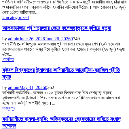
প্রতিনিধি কাশিয়ানী:- গোপালগঞ্জের কাশিয়ানীতে এক রড-সিমেন্ট ব্যবসায়ীর কাছে চাঁদা দাবি
ও মানহানিকর সংবাদ প্রকাশ করিয়ে হয়রানির অভিযোগ উঠেছে। আজ রোববার (২৮ জুন)
বেলা ১১টায় ভাটিয়াপাড়া...
Uncategorized
আলফাডাঙ্গায় পূর্ব শত্রুতার জেরে কলেজছাত্রকে কুপিয়ে হত্যা
by
admin
June 26, 2026
June 26, 2026
0
740
পরশ উজির:- ফরিদপুরের আলফাডাঙ্গায় পূর্ব শত্রুতার জেরে সুমন শেখ (২৪) নামে এক
কলেজছাত্রকে ধারালো অস্ত্র দিয়ে কুপিয়ে হত্যা করা হয়েছে। শুক্রবার (২৬ জুন) সন্ধ্যা
৬টার...
পারুলিয়া
ফুটবল বিশ্বকাপের উন্মাদনায় কাশিয়ানীতে আর্জেন্টিনা-ব্রাজিল প্রীতি
ম্যাচ
by
admin
May 31, 2026
0
262
কাশিয়ানী প্রতিনিধি:- আসন্ন ২০২৬ ফুটবল বিশ্বকাপকে ঘিরে দেশজুড়ে বাড়ছে
ফুটবলপ্রেমীদের উন্মাদনা। প্রিয় দলকে সমর্থন জানাতে বিভিন্ন স্থানে আয়োজন করা
হচ্ছে নানা কর্মসূচি ও প্রীতি ম্যাচ।...
মাহমুদপুর
কাশিয়ানীতে হামলা-হুমকি: অভিযুক্তদের গ্রেফতারের দাবিতে সংবাদ
সম্মেলন